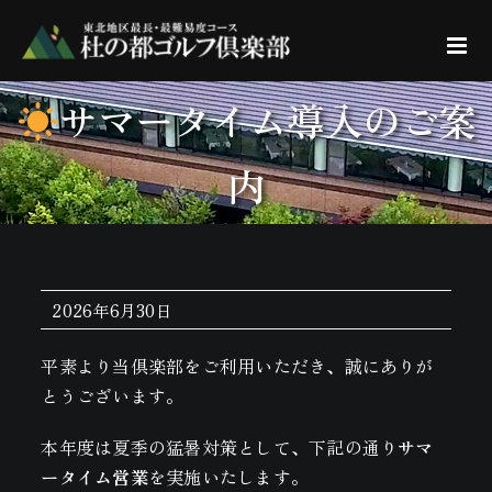
Skip
to
content
サマータイム導入のご案
内
2026年6月30日
平素より当倶楽部をご利用いただき、誠にありが
とうございます。
本年度は夏季の猛暑対策として、下記の通り
サマ
ータイム営業
を実施いたします。