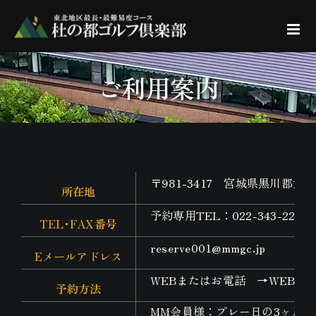
Skip
to
content
ご利用案内
〒981-3417 宮城県黒川郡大
所在地
予約専用TEL：022-343-2255 
TEL･FAX番号
reserve001@mmgc.jp
Eメールアドレス
WEBまたはお電話
→WEBか
予約方法
MM会員様：プレー日の3ヶ月