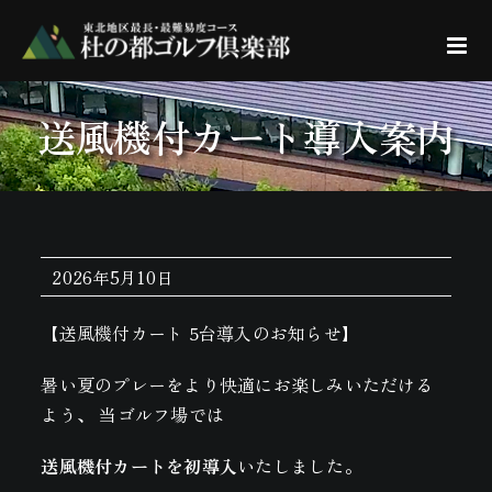
Skip
to
content
送風機付カート導入案内
2026年5月10日
【送風機付カート 5台導入のお知らせ】
暑い夏のプレーをより快適にお楽しみいただける
よう、 当ゴルフ場では
送風機付カートを初導入
いたしました。