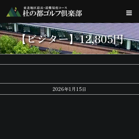
Skip
to
content
【ビジター】12,805円
2026年1月15日