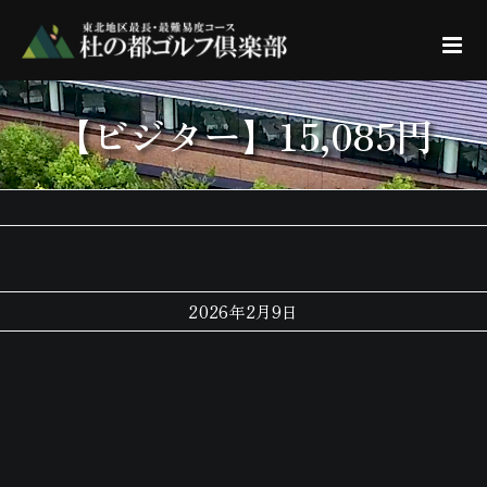
Skip
to
content
【ビジター】15,085円
2026年2月9日