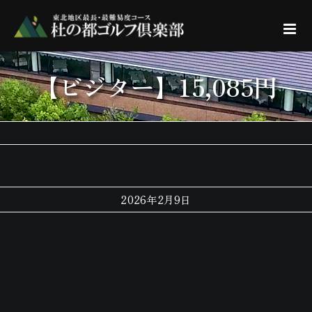
Skip
to
content
【ビジター】15,085円
2026年2月9日