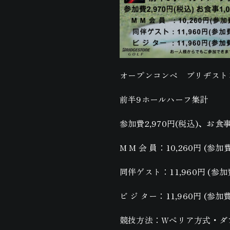
オープンコンペ ブリヂストン
前半9ホールハーフ集計
参加費2,970円(税込)、お食
M M 会 員：10,260円 (参
同伴ゲスト：11,960円 (参
ビ ジ ター：11,960円 (参
競技方法：Wぺリア方式・ダ