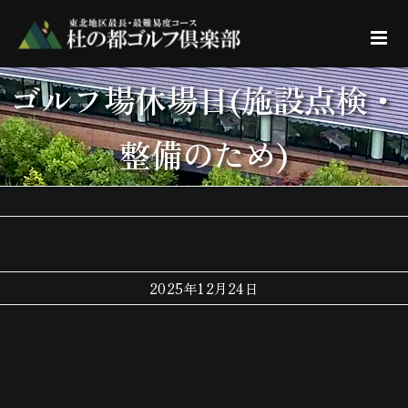
Skip
to
content
ゴルフ場休場日(施設点検・
整備のため)
2025年12月24日